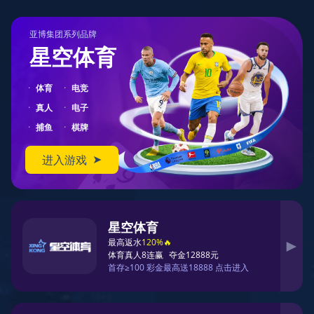
zoty中欧
zoty中欧·(中国) 官方网站
聚合全球热门体育赛事 · 实时比分 · 赛事直播导航 · 专业
数据分析
世界杯 · 欧洲杯 · 五大联赛 · NBA · 电竞 — 一站式体育内
容服务平台
2026世界杯推荐
🏆 欧洲杯专题