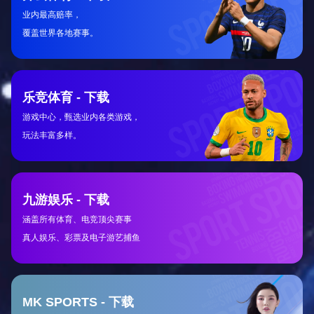
第2局
⚽ 意甲
米兰
vs
国米
3 - 2
已结束
🏅 专业
赛事服务
实时比分、直播导航、赛程查询、球队数据、赛事分析、热点